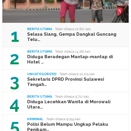
1
BERITA UTAMA
Telah dibaca 22,621 kali
Selasa Siang, Gempa Dangkal Guncang
Telu…
2
BERITA UTAMA
Telah dibaca 14,180 kali
Diduga Beradegan Mantap-mantap di
Hotel …
3
UNCATEGORIZED
Telah dibaca 10,125 kali
Sekretaris DPRD Provinsi Sulawesi
Tengah…
4
BERITA UTAMA
Telah dibaca 9,712 kali
Diduga Lecehkan Wanita di Morowali
Utara…
5
KRIMINAL
Telah dibaca 9,054 kali
Polisi Belum Mampu Ungkap Pelaku
Penikam…