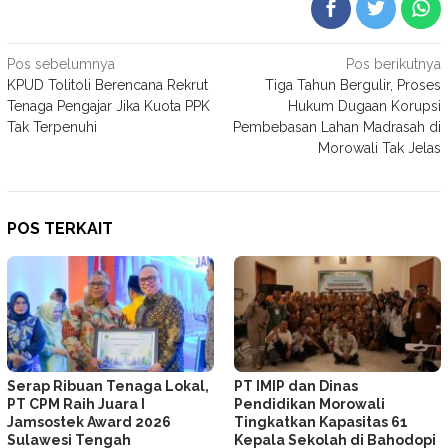
Navigasi
Pos sebelumnya
Pos berikutnya
KPUD Tolitoli Berencana Rekrut
Tiga Tahun Bergulir, Proses
pos
Tenaga Pengajar Jika Kuota PPK
Hukum Dugaan Korupsi
Tak Terpenuhi
Pembebasan Lahan Madrasah di
Morowali Tak Jelas
POS TERKAIT
Serap Ribuan Tenaga Lokal,
PT IMIP dan Dinas
PT CPM Raih Juara I
Pendidikan Morowali
Jamsostek Award 2026
Tingkatkan Kapasitas 61
Sulawesi Tengah
Kepala Sekolah di Bahodopi