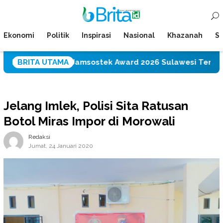
Loncat
Menu
ke
Mobile
konten
Ekonomi
Politik
Inspirasi
Nasional
Khazanah
Su
h Juara I Jamsostek Award 2026 Sulawesi Tengah
BRITA UTAMA
P
Jelang Imlek, Polisi Sita Ratusan
Botol Miras Impor di Morowali
Redaksi
Jumat, 24 Januari 2020